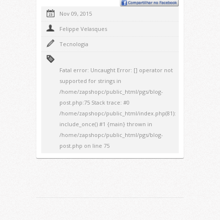
Nov 09, 2015
Felippe Velasques
Tecnologia
Fatal error
: Uncaught Error: [] operator not
supported for strings in
/home/zapshopc/public_html/pgs/blog-
post.php:75 Stack trace: #0
/home/zapshopc/public_html/index.php(81):
include_once() #1 {main} thrown in
/home/zapshopc/public_html/pgs/blog-
post.php
on line
75